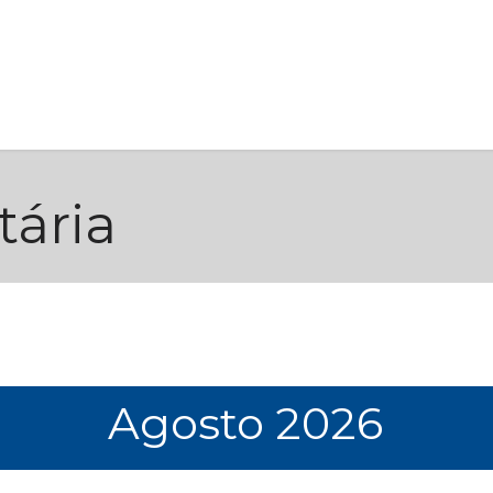
bre
Serviços
Blog
Links úteis
Contato
tária
Agosto 2026